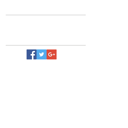
Contactez-nous
contact.cbn92@gmail.com
Retrouvez-nous
Mentions légales
Recevez toute l'actualité du Club