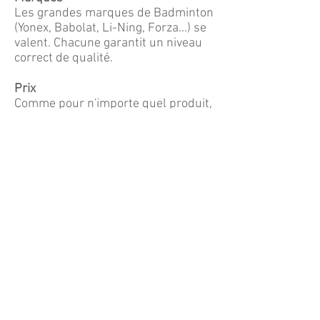
Les grandes marques de Badminton
(Yonex, Babolat, Li-Ning, Forza...) se
valent. Chacune garantit un niveau
correct de qualité.
Prix
Comme pour n'importe quel produit,
le prix augmente avec la qualité. A
vous de placer le curseur en
fonction de vos moyens et de votre
usage.
Néanmoins, nous vous
recommandons d'éviter les 2
extrêmes :
- Les premiers prix : une raquette ou
des chaussures en-dessous de 30€
seront très pénalisantes et ne
dureront pas
- Les dernières nouveautés : très
chères, elles ne sont techniquement
pas très différentes (voire