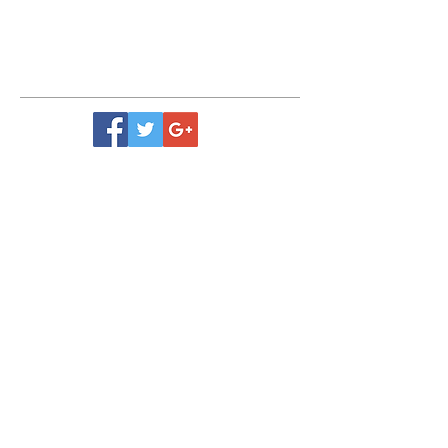
contact.cbn92@gmail.com
Retrouvez-nous
Mentions légales
Recevez toute l'actualité du Club
Conformément à la loi "informatique et libertés" du 6
janvier 1978, vous disposez d'un droit d'accès, de
rectification
ou d'opposition aux informations qui vous concernent.
Vous pouvez l'exercer en adressant un email à